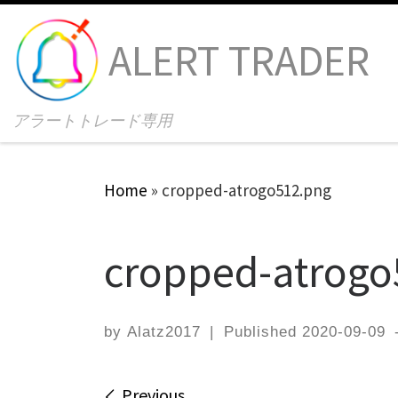
Skip to content
ALERT TRADER
アラートトレード専用
Home
»
cropped-atrogo512.png
cropped-atrogo
by
Alatz2017
|
Published
2020-09-09
Previous