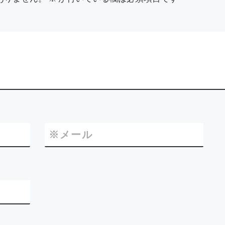
※
メール